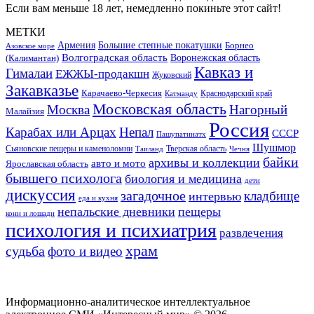
Если вам меньше 18 лет, немедленно покиньте этот сайт!
МЕТКИ
Большие степные покатушки
Армения
Борнео
Азовское море
Волгоградская область
Воронежская область
(Калимантан)
Кавказ и
Гималаи
ЕЖЖЫ-продакшн
Жуковский
Закавказье
Карачаево-Черкесия
Катманду
Краснодарский край
Московская область
Москва
Нагорный
Малайзия
Россия
Карабах или Арцах
Непал
СССР
Пашупатинатх
Шушмор
Сьяновские пещеры и каменоломни
Тверская область
Таиланд
Чечня
байки
архивы и коллекции
авто и мото
Ярославская область
бывшего психолога
биология и медицина
дети
дискуссия
загадочное
кладбище
интервью
еда и кухня
непальские дневники
пещеры
кони и лошади
психология и психиатрия
развлечения
храм
судьба
фото и видео
Информационно-аналитическое интеллектуальное