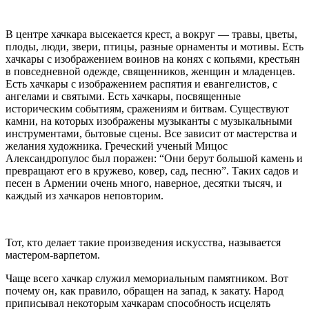
В центре хачкара высекается крест, а вокруг — травы, цветы,
плоды, люди, звери, птицы, разные орнаменты и мотивы. Есть
хачкары с изображением воинов на конях с копьями, крестьян
в повседневной одежде, священников, женщин и младенцев.
Есть хачкары с изображением распятия и евангелистов, с
ангелами и святыми. Есть хачкары, посвященные
историческим событиям, сражениям и битвам. Существуют
камни, на которых изображены музыканты с музыкальными
инструментами, бытовые сцены. Все зависит от мастерства и
желания художника. Греческий ученый Мицос
Александропулос был поражен: “Они берут большой камень и
превращают его в кружево, ковер, сад, песню”. Таких садов и
песен в Армении очень много, наверное, десятки тысяч, и
каждый из хачкаров неповторим.
Тот, кто делает такие произведения искусства, называется
мастером-варпетом.
Чаще всего хачкар служил мемориальным памятником. Вот
почему он, как правило, обращен на запад, к закату. Народ
приписывал некоторым хачкарам способность исцелять