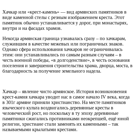
Хачкар или «крест-камень» — вид армянских памятников в
виде каменной стелы с резным изображением креста. Этот
памятник обычно устанавливается у дорог, при монастырях,
внутри и на фасадах храмов.
Некогда армянская граница узнавалась сразу – по хачкарам,
служившим в качестве межевых или пограничных знаков.
Однако сфера использования хачкаров не ограничивалась
этим: они устанавливались по самым разным случаям – в
честь военной победы, «в долгоденствие», в честь основания
поселения и завершения строительства храма, дворца, моста, в
благодарность за получение земельного надела.
Хачкар – явление чисто армянское. История возникновения
крест-камня хачкара уводит нас в самое начало IV века, когда
в 301г армяне приняли христианство. На месте памятников
языческого культа воздвигались деревянные кресты в
человеческий рост, но поскольку в ту эпоху деревянные
памятники сжигались противниками неокрепшей, ещё юной
религии, христиане стали заменять их каменными – так
называемыми крылатыми крестами.