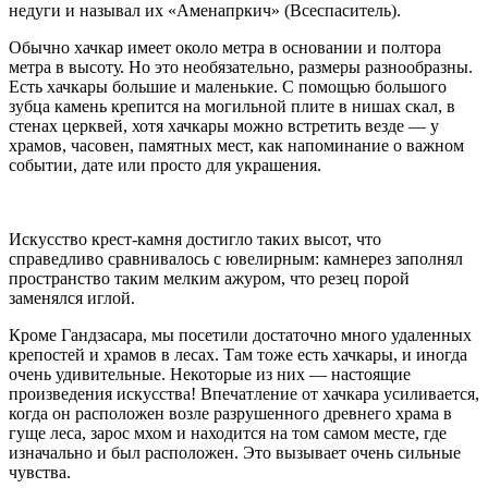
недуги и называл их «Аменапркич» (Всеспаситель).
Обычно хачкар имеет около метра в основании и полтора
метра в высоту. Но это необязательно, размеры разнообразны.
Есть хачкары большие и маленькие. С помощью большого
зубца камень крепится на могильной плите в нишах скал, в
стенах церквей, хотя хачкары можно встретить везде — у
храмов, часовен, памятных мест, как напоминание о важном
событии, дате или просто для украшения.
Искусство крест-камня достигло таких высот, что
справедливо сравнивалось с ювелирным: камнерез заполнял
пространство таким мелким ажуром, что резец порой
заменялся иглой.
Кроме Гандзасара, мы посетили достаточно много удаленных
крепостей и храмов в лесах. Там тоже есть хачкары, и иногда
очень удивительные. Некоторые из них — настоящие
произведения искусства! Впечатление от хачкара усиливается,
когда он расположен возле разрушенного древнего храма в
гуще леса, зарос мхом и находится на том самом месте, где
изначально и был расположен. Это вызывает очень сильные
чувства.