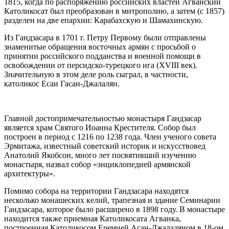
1815, когда по распоряжению российских властей Агванский
Католикосат был преобразован в митрополию, а затем (с 1857)
разделен на две епархии: Карабахскую и Шамахинскую.
Из Гандзасара в 1701 г. Петру Первому были отправлены
знаменитые обращения восточных армян с просьбой о
принятии российского подданства и военной помощи в
освобождении от персидско-турецкого ига (ХVIII век).
Значительную в этом деле роль сыграл, в частности,
католикос Есаи Гасан-Джалалян.
Главной достопримечательностью монастыря Гандзасар
является храм Святого Иоанна Крестителя. Собор был
построен в период с 1216 по 1238 года. Член ученого совета
Эрмитажа, известный советский историк и искусствовед
Анатолий Якобсон, много лет посвятивший изучению
монастыря, назвал собор «энциклопедией армянской
архитектуры».
Помимо собора на территории Гандзасара находятся
несколько монашеских келий, трапезная и здание Семинарии
Гандзасара, которое было расширено в 1898 году. В монастыре
находится также приемная Католикосата Агванка,
построенная Католикосом Еремией Асан-Джалаляном в 18-ом