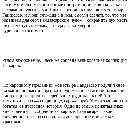
веке. Ну, и еще хозяйственные постройки, церковная лавка со
свечами и сувенирами. Люди, восстанавливавшие монастырь
Гандзасар, и люди служащие в нем, смогли сделать то, что мы
называем для себя Гандзасарским чудом – сохранить дух места
не в замкнутых кельях, а посреди популярного
туристического места.
Рядом захоронение. Здесь же собрана великолепная коллекция
хачкаров.
По народному преданию, монастырь Гандзасар получил свое
название по имени горы, которую местные жители называли
Гандзасар по причине серебряных рудников в ней (по
армянски гандз — сокровище, сар — гора). У этого монастыря
богатая и интересная история. Одно из самых неизгладимых
впечатлений — собрание хачкаров в Гандзасаре. Такое
ощущение, что сюда свозили самые древние или самые
красивые!