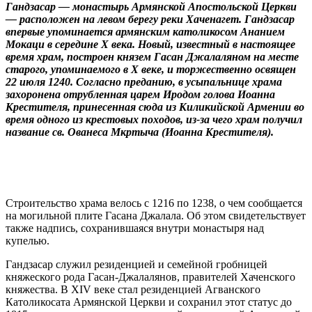
Гандзасар — монастырь Армянской Апостольской Церкви
— расположен на левом берегу реки Хаченагет. Гандзасар
впервые упоминается армянским католикосом Ананием
Мокаци в середине X века. Новый, известный в настоящее
время храм, построен князем Гасан Джалаляном на месте
старого, упоминаемого в Х веке, и торжественно освящен
22 июля 1240. Согласно преданию, в усыпальнице храма
захоронена отрубленная царем Иродом голова Иоанна
Крестителя, принесенная сюда из Киликийской Армении во
время одного из крестовых походов, из-за чего храм получил
название св. Ованеса Мкртыча (Иоанна Крестителя).
Строительство храма велось с 1216 по 1238, о чем сообщается
на могильной плите Гасана Джалала. Об этом свидетельствует
также надпись, сохранившаяся внутри монастыря над
купелью.
Гандзасар служил резиденцией и семейной гробницей
княжеского рода Гасан-Джалалянов, правителей Хаченского
княжества. В ХIV веке стал резиденцией Агванского
Католикосата Армянской Церкви и сохранил этот статус до