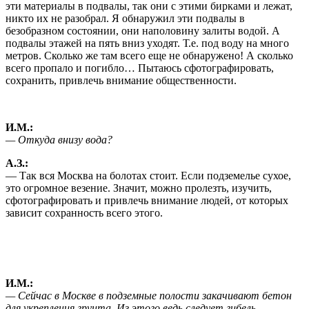
эти материалы в подвалы, так они с этими бирками и лежат,
никто их не разобрал. Я обнаружил эти подвалы в
безобразном состоянии, они наполовину залиты водой. А
подвалы этажей на пять вниз уходят. Т.е. под воду на много
метров. Сколько же там всего еще не обнаружено! А сколько
всего пропало и погибло… Пытаюсь сфотографировать,
сохранить, привлечь внимание общественности.
И.М.:
— Откуда внизу вода?
А.З.:
— Так вся Москва на болотах стоит. Если подземелье сухое,
это огромное везение. Значит, можно пролезть, изучить,
сфотографировать и привлечь внимание людей, от которых
зависит сохранность всего этого.
И.М.:
— Сейчас в Москве в подземные полости закачивают бетон
для укрепления грунта. Из этого ведь следует гибель