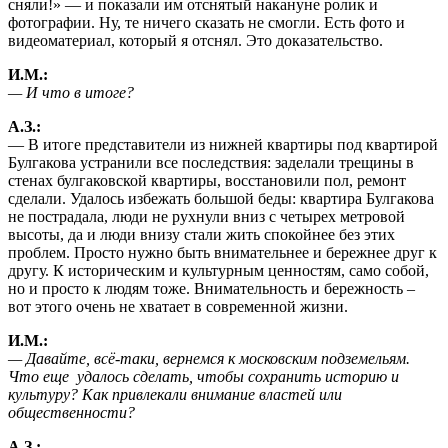
сняли!» — и показали им отснятый накануне ролик и
фотографии. Ну, те ничего сказать не смогли. Есть фото и
видеоматериал, который я отснял. Это доказательство.
И.М.:
— И что в итоге?
А.З.:
— В итоге представители из нижней квартиры под квартирой
Булгакова устранили все последствия: заделали трещины в
стенах булгаковской квартиры, восстановили пол, ремонт
сделали. Удалось избежать большой беды: квартира Булгакова
не пострадала, люди не рухнули вниз с четырех метровой
высоты, да и люди внизу стали жить спокойнее без этих
проблем. Просто нужно быть внимательнее и бережнее друг к
другу. К историческим и культурным ценностям, само собой,
но и просто к людям тоже. Внимательность и бережность –
вот этого очень не хватает в современной жизни.
И.М.:
— Давайте, всё-таки, вернемся к московским подземельям.
Что еще удалось сделать, чтобы сохранить историю и
культуру? Как привлекали внимание властей или
общественности?
А.З.: