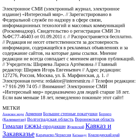
Электронное СМИ (электронный журнал, электронное
издание) «Интересный мир». // Зарегистрировано в
Федеральной службе по надзору в сфере связи,
информационных технологий и массовых коммуникаций
(Роскомнадзор). Свидетельство о регистрации СМИ Эл
№ФС77-46403 от 01.09.2011 г. // Распространяется бесплатно.
// Редакция не несет ответственности за достоверность
информации, содержащейся в рекламных объявлениях и за
содержание сайтов, на которые даны ссылки. Мнение
редакции не всегда совпадает с мнением авторов публикаций.
// Учредитель: Ширяева Лариса Артёмовна // Главный
редактор: Ширяев Игорь Евгеньевич // Адрес редакции:
127276, Россия, Москва, ул. Б. Марфинская, д. 1. //
Электронная почта: redaktor@interesmir.ru // Телефон редакции:
+7 916 299 74 05 // Внимание! Электронное СМИ
«Интересный мир» предназначено для людей старше 18 лет.
Если вам меньше 18 лет, немедленно покиньте этот сайт!
МЕТКИ
Большие степные покатушки
Армения
Борнео
Азовское море
Волгоградская область
Воронежская область
(Калимантан)
Кавказ и
Гималаи
ЕЖЖЫ-продакшн
Жуковский
Закавказье
Карачаево-Черкесия
Катманду
Краснодарский край