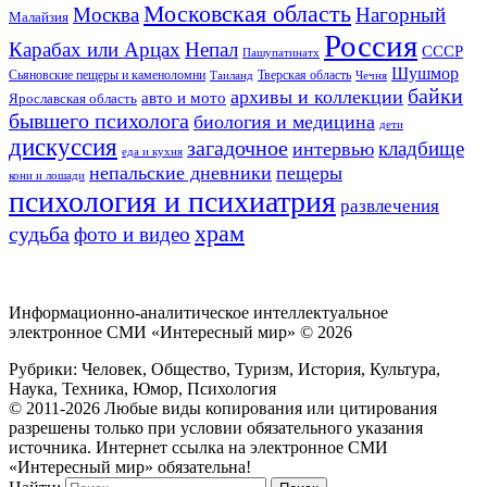
Московская область
Москва
Нагорный
Малайзия
Россия
Карабах или Арцах
Непал
СССР
Пашупатинатх
Шушмор
Сьяновские пещеры и каменоломни
Тверская область
Таиланд
Чечня
байки
архивы и коллекции
авто и мото
Ярославская область
бывшего психолога
биология и медицина
дети
дискуссия
загадочное
кладбище
интервью
еда и кухня
непальские дневники
пещеры
кони и лошади
психология и психиатрия
развлечения
храм
судьба
фото и видео
Информационно-аналитическое интеллектуальное
электронное СМИ «Интересный мир» ©
2026
Рубрики: Человек, Общество, Туризм, История, Культура,
Наука, Техника, Юмор, Психология
© 2011-2026 Любые виды копирования или цитирования
разрешены только при условии обязательного указания
источника. Интернет ссылка на электронное СМИ
«Интересный мир» обязательна!