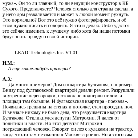
мужа». Он то ли главный, то ли ведущий конструктор в КБ
Сухого. Представляете? Человек столько для страны сделал, а
у него дом разваливается и может в любой момент рухнуть.
Это нормально? Вот это всё нужно фотографировать, и об
этом нужно писать и говорить. Я это и делаю. Либо удастся
это сейчас изменить к лучшему, либо хотя бы наши потомки
будут знать правду о своей истории.
LEAD Technologies Inc. V1.01
И.М.:
— А еще какие-нибудь примеры?
А.З.:
— Да много примеров! Дом и квартира Булгакова, например.
Внизу под булгаковской квартирой делали ремонт. Разрушили
внутренние перегородки, потолок не подперли ничем, а
площади там большие. И булгаковская квартира «поехала».
Появились трещины на стенах и потолке, стал проседать пол.
И вначале никому не было дела, что разрушается квартира
Булгакова. Откликнулся депутат Митрохин. Я далек от
политики и власти. Но этот депутат Митрохин –
потрясающий человек. Говорят, он лез с кулаками на трактор,
когда что-то там незаконно в Москве строили. Но я этого сам