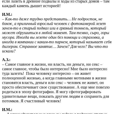
если лазить в древние подвалы и ходы из старых домов – там
каждый камень дышит историей!
И.М.:
– Как-то даже трудно представить… Не подросток, не
бомж, а приличный взрослый человек с фотокамерой лезет
зачем-то в старый подвал или в грязный тоннель, который
может обрушиться в любой момент. Там темно, сыро, горы
мусора. Иногда вы лезете один без помощи и страховки, а
иногда в компании с каким-то парнем, который называет себя
диггером. Странное занятие… Зачем? Для чего? Вы что-то
искали?
А.З.:
– Самое главное в жизни, ни власть, ни деньги, ни секс –
самое главное, чтобы было интересно! Мне было интересно
туда залезть! Пока человеку интересно – он живет
полноценной жизнью, а когда главными мотивами в жизни
становятся власть, деньги или секс – человек не живет, он
просто обеспечивает свое существование. А еще мне повезло
родиться в эпоху фотографии. Я могу сфотографировать
удивительные вещи, показать другим людям и сохранить для
потомков. Я счастливый человек!
И.М.: