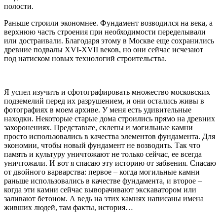
полости.
Раньше строили экономнее. Фундамент возводился на века, а
верхнюю часть строения при необходимости переделывали
или достраивали. Благодаря этому в Москве еще сохранились
древние подвалы XVI-XVII веков, но они сейчас исчезают
под натиском новых технологий строительства.
Я успел изучить и сфотографировать множество московских
подземелий перед их разрушением, и они остались живы в
фотографиях в моем архиве. У меня есть удивительные
находки. Некоторые старые дома строились прямо на древних
захоронениях. Представьте, склепы и могильные камни
просто использовались в качества элементов фундамента. Для
экономии, чтобы новый фундамент не возводить. Так что
память и культуру уничтожают не только сейчас, ее всегда
уничтожали. И вот я спасаю эту историю от забвения. Спасаю
от двойного варварства: первое – когда могильные камни
раньше использовались в качестве фундамента, и второе –
когда эти камни сейчас выворачивают экскаватором или
заливают бетоном. А ведь на этих камнях написаны имена
живших людей, там факты, история…