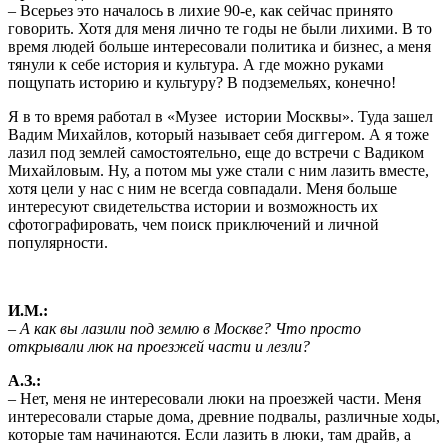
– Всерьез это началось в лихие 90-е, как сейчас принято
говорить. Хотя для меня лично те годы не были лихими. В то
время людей больше интересовали политика и бизнес, а меня
тянули к себе история и культура. А где можно руками
пощупать историю и культуру? В подземельях, конечно!
Я в то время работал в «Музее истории Москвы». Туда зашел
Вадим Михайлов, который называет себя диггером. А я тоже
лазил под землей самостоятельно, еще до встречи с Вадиком
Михайловым. Ну, а потом мы уже стали с ним лазить вместе,
хотя цели у нас с ним не всегда совпадали. Меня больше
интересуют свидетельства истории и возможность их
сфотографировать, чем поиск приключений и личной
популярности.
И.М.:
– А как вы лазили под землю в Москве? Что просто
открывали люк на проезжей части и лезли?
А.З.:
– Нет, меня не интересовали люки на проезжей части. Меня
интересовали старые дома, древние подвалы, различные ходы,
которые там начинаются. Если лазить в люки, там драйв, а