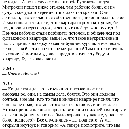
не видел. А вот в случае с квартирой Булгакова видел.
Митрохин пошел ниже этажом, там рабочие были, он им
сунул свое удостоверение, типа давай открывай! Они
лепетали, что это частная собственность, но он продавил свое.
И мы вошли и увидели, что квартира огромная, пустая, без
подпорок и перегородок, и ясно, что всё должно рухнуть!
Причем рабочие стали разбирать потолок, и обнажился пол
булгаковской квартиры выше! А что такое неукрепленный
пол… пришла наверху какая-нибудь экскурсия, и все люди,
вещи, — всё летит на четыре метра вниз! Там потолки очень
высокие. И вот нам удалось предотвратить эту беду, и
квартиру Булгакова спасли.
И.М.:
— Каким образом?
А.З.:
— Когда люди делают что-то противозаконное или
аморальное, они, на самом деле, боятся. Это они должны
бояться, а не мы! Кто-то там в нижней квартире понял, что
сильно не прав, что мы этого так не оставим, и испугался.
Утром пришли какие-то представители из нижней квартиры и
сказали: «Да нет, у нас все было хорошо, ну как же, у нас все
было подперто!» Все спустились – да, подперто! А мы
открыли ноутбук и говорим: «А теперь посмотрите, что мы