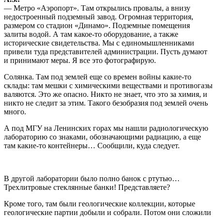
— Метро «Аэропорт». Там открылись провалы, а внизу
недостроенный подземный завод. Огромная территория,
размером со стадион «Динамо». Подземные помещения
залиты водой. А там какое-то оборудование, а также
исторические свидетельства. Мы с единомышленниками
привели туда представителей администрации. Пусть думают
и принимают меры. Я все это фотографирую.
Солянка. Там под землей еще со времен войны какие-то
склады: там мешки с химическими веществами и противогазы
валяются. Это же опасно. Никто не знает, что это за химия, и
никто не следит за этим. Такого безобразия под землей очень
много.
А под МГУ на Ленинских горах мы нашли радиологическую
лабораторию со знаками, обозначающими радиацию, а еще
там какие-то контейнеры… Сообщили, куда следует.
В другой лаборатории было полно банок с ртутью…
Трехлитровые стеклянные банки! Представляете?
Кроме того, там были геологические коллекции, которые
геологические партии добыли и собрали. Потом они сложили