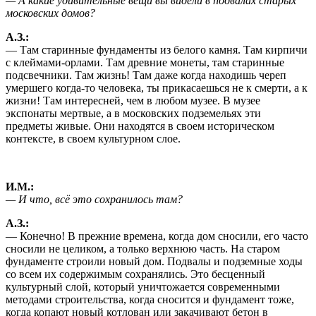
— А какие удивительные вещи вы видели в подвалах старых
московских домов?
А.З.:
— Там старинные фундаменты из белого камня. Там кирпичи
с клеймами-орлами. Там древние монеты, там старинные
подсвечники. Там жизнь! Там даже когда находишь череп
умершего когда-то человека, ты прикасаешься не к смерти, а к
жизни! Там интересней, чем в любом музее. В музее
экспонаты мертвые, а в московских подземельях эти
предметы живые. Они находятся в своем историческом
контексте, в своем культурном слое.
И.М.:
— И что, всё это сохранилось там?
А.З.:
— Конечно! В прежние времена, когда дом сносили, его часто
сносили не целиком, а только верхнюю часть. На старом
фундаменте строили новый дом. Подвалы и подземные ходы
со всем их содержимым сохранялись. Это бесценный
культурный слой, который уничтожается современными
методами строительства, когда сносится и фундамент тоже,
когда копают новый котлован или закачивают бетон в