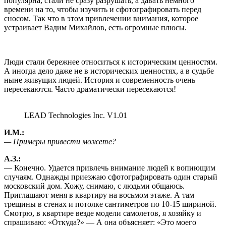
популярна, стали не сразу разрушать, а давать немного
времени на то, чтобы изучить и сфотографировать перед
сносом. Так что в этом привлечении внимания, которое
устраивает Вадим Михайлов, есть огромные плюсы.
Люди стали бережнее относиться к историческим ценностям.
А иногда дело даже не в исторических ценностях, а в судьбе
ныне живущих людей. История и современность очень
пересекаются. Часто драматически пересекаются!
LEAD Technologies Inc. V1.01
И.М.:
— Примеры привести можете?
А.З.:
— Конечно. Удается привлечь внимание людей к вопиющим
случаям. Однажды приезжаю сфотографировать один старый
московский дом. Хожу, снимаю, с людьми общаюсь.
Приглашают меня в квартиру на восьмом этаже. А там
трещины в стенах и потолке сантиметров по 10-15 шириной.
Смотрю, в квартире везде модели самолетов, я хозяйку и
спрашиваю: «Откуда?» — А она объясняет: «Это моего