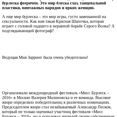
бурлеска фееричен. Это мир блеска глаз, танцевальной
пластики, винтажных нарядов и ярких женщин.
А еще мир бурлеска – это мир игры, густо замешанной на
сексуальности. Как вам такая Красная Шапочка, которая
играет с головой падшего в неравной борьбе Серого Волка? А
подглядывающий фотограф?
Ведущая Мия Зарринг была очень убедительна!
Организовали международный фестиваль «Мисс Бурлеск –
2016» в Москве Валерия Малиновска и ее команда. Высокое
жюри определяло победительниц в различных номинациях.
Председателем жюри стал незабываемый Александр Песков,
который не только оценивал участниц фестиваля «Мисс
Бурлеск – 2016», но и порадовал зрителей своим собственным