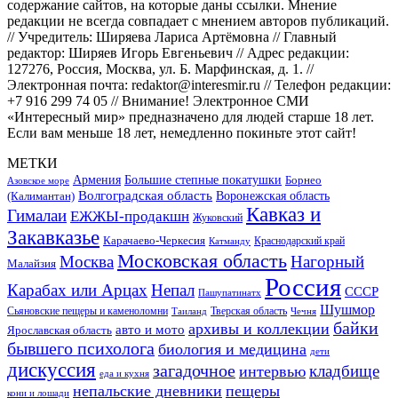
содержание сайтов, на которые даны ссылки. Мнение
редакции не всегда совпадает с мнением авторов публикаций.
// Учредитель: Ширяева Лариса Артёмовна // Главный
редактор: Ширяев Игорь Евгеньевич // Адрес редакции:
127276, Россия, Москва, ул. Б. Марфинская, д. 1. //
Электронная почта: redaktor@interesmir.ru // Телефон редакции:
+7 916 299 74 05 // Внимание! Электронное СМИ
«Интересный мир» предназначено для людей старше 18 лет.
Если вам меньше 18 лет, немедленно покиньте этот сайт!
МЕТКИ
Большие степные покатушки
Армения
Борнео
Азовское море
Волгоградская область
Воронежская область
(Калимантан)
Кавказ и
Гималаи
ЕЖЖЫ-продакшн
Жуковский
Закавказье
Карачаево-Черкесия
Катманду
Краснодарский край
Московская область
Москва
Нагорный
Малайзия
Россия
Карабах или Арцах
Непал
СССР
Пашупатинатх
Шушмор
Сьяновские пещеры и каменоломни
Тверская область
Таиланд
Чечня
байки
архивы и коллекции
авто и мото
Ярославская область
бывшего психолога
биология и медицина
дети
дискуссия
загадочное
кладбище
интервью
еда и кухня
непальские дневники
пещеры
кони и лошади