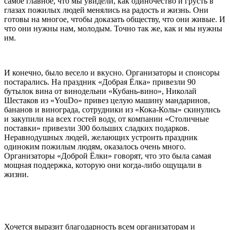
самое главное, что мы увидели, как одиночество и грусть в
глазах пожилых людей менялись на радость и жизнь. Они
готовы на многое, чтобы доказать обществу, что они живые. И
что они нужны нам, молодым. Точно так же, как и мы нужны
им.
И конечно, было весело и вкусно. Организаторы и спонсоры
постарались. На праздник «Добрая Ёлка» привезли 90
бутылок вина от винодельни «Кубань-вино», Николай
Шестаков из «YouDo» привез целую машину мандаринов,
бананов и винограда, сотрудники из «Кока-Колы» скинулись
и закупили на всех гостей воду, от компании «Столичные
поставки» привезли 300 больших сладких подарков.
Неравнодушных людей, желающих устроить праздник
одиноким пожилым людям, оказалось очень много.
Организаторы «Доброй Ёлки» говорят, что это была самая
мощная поддержка, которую они когда-либо ощущали в
жизни.
Хочется выразит благодарность всем организаторам и