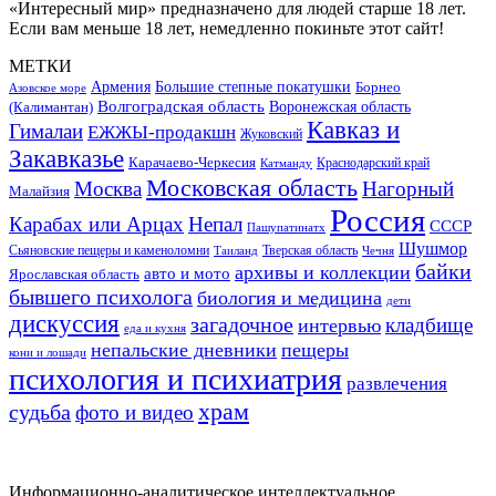
«Интересный мир» предназначено для людей старше 18 лет.
Если вам меньше 18 лет, немедленно покиньте этот сайт!
МЕТКИ
Большие степные покатушки
Армения
Борнео
Азовское море
Волгоградская область
Воронежская область
(Калимантан)
Кавказ и
Гималаи
ЕЖЖЫ-продакшн
Жуковский
Закавказье
Карачаево-Черкесия
Катманду
Краснодарский край
Московская область
Москва
Нагорный
Малайзия
Россия
Карабах или Арцах
Непал
СССР
Пашупатинатх
Шушмор
Сьяновские пещеры и каменоломни
Тверская область
Таиланд
Чечня
байки
архивы и коллекции
авто и мото
Ярославская область
бывшего психолога
биология и медицина
дети
дискуссия
загадочное
кладбище
интервью
еда и кухня
непальские дневники
пещеры
кони и лошади
психология и психиатрия
развлечения
храм
судьба
фото и видео
Информационно-аналитическое интеллектуальное