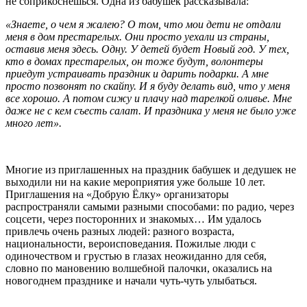
не соприкоснешься. Одна из бабушек рассказывала:
«Знаете, о чем я жалею? О том, что мои дети не отдали
меня в дом престарелых. Они просто уехали из страны,
оставив меня здесь. Одну. У детей будет Новый год. У тех,
кто в домах престарелых, он тоже будут, волонтеры
приедут устраивать праздник и дарить подарки. А мне
просто позвонят по скайпу. И я буду делать вид, что у меня
все хорошо. А потом сижу и плачу над тарелкой оливье. Мне
даже не с кем съесть салат. И праздника у меня не было уже
много лет».
Многие из приглашенных на праздник бабушек и дедушек не
выходили ни на какие мероприятия уже больше 10 лет.
Приглашения на «Добрую Ёлку» организаторы
распространяли самыми разными способами: по радио, через
соцсети, через посторонних и знакомых… Им удалось
привлечь очень разных людей: разного возраста,
национальности, вероисповедания. Пожилые люди с
одиночеством и грустью в глазах неожиданно для себя,
словно по мановению волшебной палочки, оказались на
новогоднем празднике и начали чуть-чуть улыбаться.