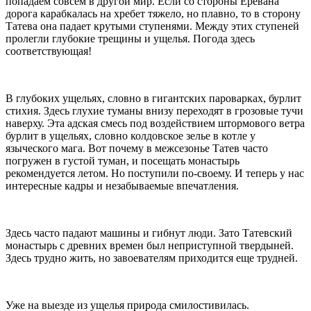
попадаем совсем в другой мир. Если со стороны Еревана
дорога карабкалась на хребет тяжело, но плавно, то в сторону
Татева она падает крутыми ступенями. Между этих ступеней
пролегли глубокие трещины и ущелья. Погода здесь
соответствующая!
В глубоких ущельях, словно в гигантских пароварках, бурлит
стихия. Здесь глухие туманы внизу переходят в грозовые тучи
наверху. Эта адская смесь под воздействием штормового ветра
бурлит в ущельях, словно колдовское зелье в котле у
языческого мага. Вот почему в межсезонье Татев часто
погружен в густой туман, и посещать монастырь
рекомендуется летом. Но поступили по-своему. И теперь у нас
интересные кадры и незабываемые впечатления.
Здесь часто падают машины и гибнут люди. Зато Татевский
монастырь с древних времен был неприступной твердыней.
Здесь трудно жить, но завоевателям приходится еще трудней.
Уже на выезде из ущелья природа смилостивилась.