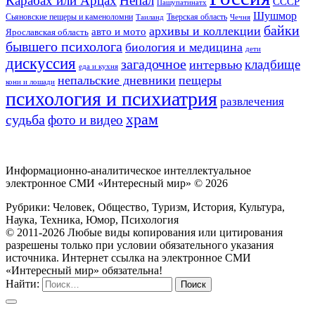
Карабах или Арцах
Непал
СССР
Пашупатинатх
Шушмор
Сьяновские пещеры и каменоломни
Тверская область
Таиланд
Чечня
байки
архивы и коллекции
авто и мото
Ярославская область
бывшего психолога
биология и медицина
дети
дискуссия
загадочное
кладбище
интервью
еда и кухня
непальские дневники
пещеры
кони и лошади
психология и психиатрия
развлечения
храм
судьба
фото и видео
Информационно-аналитическое интеллектуальное
электронное СМИ «Интересный мир» ©
2026
Рубрики: Человек, Общество, Туризм, История, Культура,
Наука, Техника, Юмор, Психология
© 2011-2026 Любые виды копирования или цитирования
разрешены только при условии обязательного указания
источника. Интернет ссылка на электронное СМИ
«Интересный мир» обязательна!
Найти: