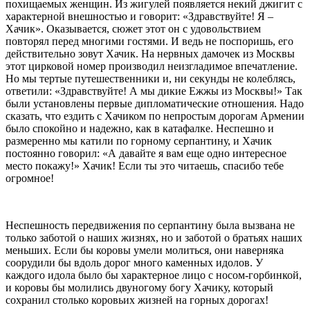
похищаемых женщин. Из жигулей появляется некий джигит с
характерной внешностью и говорит: «Здравствуйте! Я –
Хачик». Оказывается, сюжет этот он с удовольствием
повторял перед многими гостями. И ведь не поспоришь, его
действительно зовут Хачик. На нервных дамочек из Москвы
этот цирковой номер производил неизгладимое впечатление.
Но мы тертые путешественники и, ни секунды не колеблясь,
ответили: «Здравствуйте! А мы дикие Ежжы из Москвы!» Так
были установлены первые дипломатические отношения. Надо
сказать, что ездить с Хачиком по непростым дорогам Армении
было спокойно и надежно, как в катафалке. Неспешно и
размеренно мы катили по горному серпантину, и Хачик
постоянно говорил: «А давайте я вам еще одно интересное
место покажу!» Хачик! Если ты это читаешь, спасибо тебе
огромное!
Неспешность передвижения по серпантину была вызвана не
только заботой о наших жизнях, но и заботой о братьях наших
меньших. Если бы коровы умели молиться, они наверняка
соорудили бы вдоль дорог много каменных идолов. У
каждого идола было бы характерное лицо с носом-горбинкой,
и коровы бы молились двуногому богу Хачику, который
сохранил столько коровьих жизней на горных дорогах!