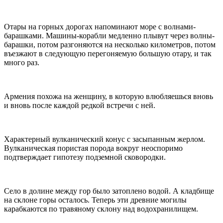
Отары на горных дорогах напоминают море с волнами-
барашками. Машины-корабли медленно плывут через волны-
барашки, потом разгоняются на несколько километров, потом
въезжают в следующую перегоняемую большую отару, и так
много раз.
Армения похожа на женщину, в которую влюбляешься вновь
и вновь после каждой редкой встречи с ней.
Характерный вулканический конус с засыпанным жерлом.
Вулканическая пористая порода вокруг неоспоримо
подтверждает гипотезу подземной сковородки.
Село в долине между гор было затоплено водой. А кладбище
на склоне горы осталось. Теперь эти древние могилы
карабкаются по травяному склону над водохранилищем.