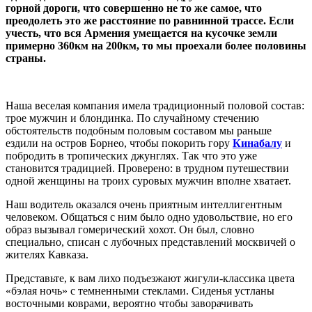
горной дороги, что совершенно не то же самое, что
преодолеть это же расстояние по равнинной трассе. Если
учесть, что вся Армения умещается на кусочке земли
примерно 360км на 200км, то мы проехали более половины
страны.
Наша веселая компания имела традиционный половой состав:
трое мужчин и блондинка. По случайному стечению
обстоятельств подобным половым составом мы раньше
ездили на остров Борнео, чтобы покорить гору
Кинабалу
и
побродить в тропических джунглях. Так что это уже
становится традицией. Проверено: в трудном путешествии
одной женщины на троих суровых мужчин вполне хватает.
Наш водитель оказался очень приятным интеллигентным
человеком. Общаться с ним было одно удовольствие, но его
образ вызывал гомерический хохот. Он был, словно
специально, списан с лубочных представлений москвичей о
жителях Кавказа.
Представьте, к вам лихо подъезжают жигули-классика цвета
«бэлая ночь» с темненными стеклами. Сиденья устланы
восточными коврами, вероятно чтобы заворачивать