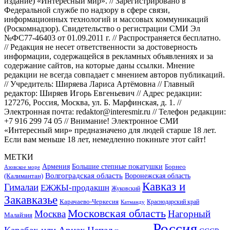
издание) «Интересный мир». // Зарегистрировано в
Федеральной службе по надзору в сфере связи,
информационных технологий и массовых коммуникаций
(Роскомнадзор). Свидетельство о регистрации СМИ Эл
№ФС77-46403 от 01.09.2011 г. // Распространяется бесплатно.
// Редакция не несет ответственности за достоверность
информации, содержащейся в рекламных объявлениях и за
содержание сайтов, на которые даны ссылки. Мнение
редакции не всегда совпадает с мнением авторов публикаций.
// Учредитель: Ширяева Лариса Артёмовна // Главный
редактор: Ширяев Игорь Евгеньевич // Адрес редакции:
127276, Россия, Москва, ул. Б. Марфинская, д. 1. //
Электронная почта: redaktor@interesmir.ru // Телефон редакции:
+7 916 299 74 05 // Внимание! Электронное СМИ
«Интересный мир» предназначено для людей старше 18 лет.
Если вам меньше 18 лет, немедленно покиньте этот сайт!
МЕТКИ
Большие степные покатушки
Армения
Борнео
Азовское море
Волгоградская область
Воронежская область
(Калимантан)
Кавказ и
Гималаи
ЕЖЖЫ-продакшн
Жуковский
Закавказье
Карачаево-Черкесия
Катманду
Краснодарский край
Московская область
Москва
Нагорный
Малайзия
Россия