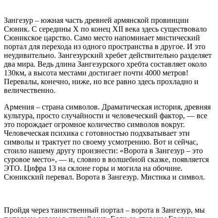
Зангезур – южная часть древней армянской провинции
Сюник. С середины X по конец XII века здесь существовало
Сюникское царство. Само место напоминает мистический
портал для перехода из одного пространства в другое. И это
неудивительно. Зангезурский хребет действительно разделяет
два мира. Ведь длина Зангезурского хребта составляет около
130км, а высота местами достигает почти 4000 метров!
Перевалы, конечно, ниже, но все равно здесь прохладно и
величественно.
Армения – страна символов. Драматическая история, древняя
культура, просто случайности и человеческий фактор, — все
это порождает огромное количество символов вокруг.
Человеческая психика с готовностью подхватывает эти
символы и трактует по своему усмотрению. Вот и сейчас,
стоило нашему другу произнести: «Ворота в Зангезур – это
суровое место», — и, словно в волшебной сказке, появляется
ЭТО. Цифра 13 на склоне горы и могила на обочине.
Сюникский перевал. Ворота в Зангезур. Мистика и символ.
Пройдя через таинственный портал – ворота в Зангезур, мы