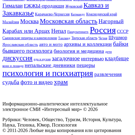
Кавказ и
Гималаи
ЕЖЖЫ-продакшн
Жуковский
Закавказье
Карачаево-Черкесия
Катманду
Краснодарский край
Московская область
Москва
Нагорный
Малайзия
Россия
Карабах или Арцах
Непал
СССР
Пашупатинатх
Шушмор
Сьяновские пещеры и каменоломни
Тверская область
Таиланд
Чечня
байки
архивы и коллекции
авто и мото
Ярославская область
бывшего психолога
биология и медицина
дети
дискуссия
загадочное
кладбище
интервью
еда и кухня
непальские дневники
пещеры
кони и лошади
психология и психиатрия
развлечения
храм
судьба
фото и видео
Информационно-аналитическое интеллектуальное
электронное СМИ «Интересный мир» ©
2026
Рубрики: Человек, Общество, Туризм, История, Культура,
Наука, Техника, Юмор, Психология
© 2011-2026 Любые виды копирования или цитирования