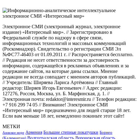
Электронное СМИ (электронный журнал, электронное
издание) «Интересный мир». // Зарегистрировано в
Федеральной службе по надзору в сфере связи,
информационных технологий и массовых коммуникаций
(Роскомнадзор). Свидетельство о регистрации СМИ Эл
№ФС77-46403 от 01.09.2011 г. // Распространяется бесплатно.
// Редакция не несет ответственности за достоверность
информации, содержащейся в рекламных объявлениях и за
содержание сайтов, на которые даны ссылки. Мнение
редакции не всегда совпадает с мнением авторов публикаций.
// Учредитель: Ширяева Лариса Артёмовна // Главный
редактор: Ширяев Игорь Евгеньевич // Адрес редакции:
127276, Россия, Москва, ул. Б. Марфинская, д. 1. //
Электронная почта: redaktor@interesmir.ru // Телефон редакции:
+7 916 299 74 05 // Внимание! Электронное СМИ
«Интересный мир» предназначено для людей старше 18 лет.
Если вам меньше 18 лет, немедленно покиньте этот сайт!
МЕТКИ
Большие степные покатушки
Армения
Борнео
Азовское море
Волгоградская область
Воронежская область
(Калимантан)