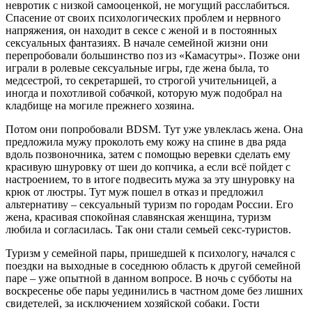
невротик с низкой самооценкой, не могущий расслабиться.
Спасение от своих психологических проблем и нервного
напряжения, он находит в сексе с женой и в постоянных
сексуальных фантазиях. В начале семейной жизни они
перепробовали большинство поз из «Камасутры». Позже они
играли в ролевые сексуальные игры, где жена была, то
медсестрой, то секретаршей, то строгой учительницей, а
иногда и похотливой собачкой, которую муж подобрал на
кладбище на могиле прежнего хозяина.
Потом они попробовали BDSM. Тут уже увлеклась жена. Она
предложила мужу проколоть ему кожу на спине в два ряда
вдоль позвоночника, затем с помощью веревки сделать ему
красивую шнуровку от шеи до копчика, а если всё пойдет с
настроением, то в итоге подвесить мужа за эту шнуровку на
крюк от люстры. Тут муж пошел в отказ и предложил
альтернативу – сексуальный туризм по городам России. Его
жена, красивая спокойная славянская женщина, туризм
любила и согласилась. Так они стали семьей секс-туристов.
Туризм у семейной пары, пришедшей к психологу, начался с
поездки на выходные в соседнюю область к другой семейной
паре – уже опытной в данном вопросе. В ночь с субботы на
воскресенье обе пары уединились в частном доме без лишних
свидетелей, за исключением хозяйской собаки. Гости