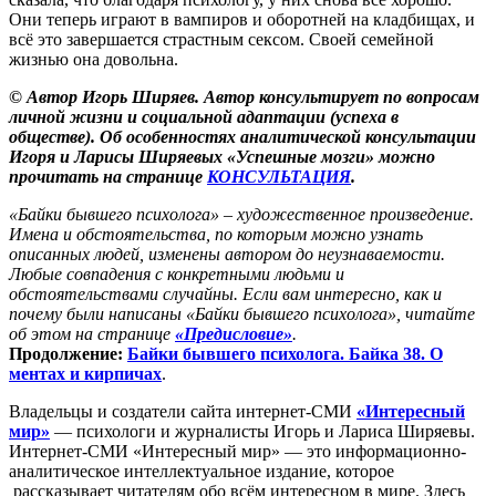
Они теперь играют в вампиров и оборотней на кладбищах, и
всё это завершается страстным сексом. Своей семейной
жизнью она довольна.
© Автор Игорь Ширяев. Автор консультирует по вопросам
личной жизни и социальной адаптации (успеха в
обществе). Об особенностях аналитической консультации
Игоря и Ларисы Ширяевых «Успешные мозги» можно
прочитать на странице
КОНСУЛЬТАЦИЯ
.
«Байки бывшего психолога» – художественное произведение.
Имена и обстоятельства, по которым можно узнать
описанных людей, изменены автором до неузнаваемости.
Любые совпадения с конкретными людьми и
обстоятельствами случайны. Если вам интересно, как и
почему были написаны «Байки бывшего психолога», читайте
об этом на странице
«Предисловие»
.
Продолжение:
Байки бывшего психолога. Байка 38. О
ментах и кирпичах
.
Владельцы и создатели сайта интернет-СМИ
«Интересный
мир»
— психологи и журналисты Игорь и Лариса Ширяевы.
Интернет-СМИ «Интересный мир» — это информационно-
аналитическое интеллектуальное издание, которое
рассказывает читателям обо всём интересном в мире. Здесь