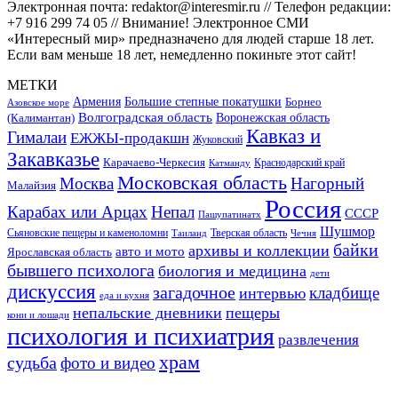
Электронная почта: redaktor@interesmir.ru // Телефон редакции:
+7 916 299 74 05 // Внимание! Электронное СМИ
«Интересный мир» предназначено для людей старше 18 лет.
Если вам меньше 18 лет, немедленно покиньте этот сайт!
МЕТКИ
Большие степные покатушки
Армения
Борнео
Азовское море
Волгоградская область
Воронежская область
(Калимантан)
Кавказ и
Гималаи
ЕЖЖЫ-продакшн
Жуковский
Закавказье
Карачаево-Черкесия
Катманду
Краснодарский край
Московская область
Москва
Нагорный
Малайзия
Россия
Карабах или Арцах
Непал
СССР
Пашупатинатх
Шушмор
Сьяновские пещеры и каменоломни
Тверская область
Таиланд
Чечня
байки
архивы и коллекции
авто и мото
Ярославская область
бывшего психолога
биология и медицина
дети
дискуссия
загадочное
кладбище
интервью
еда и кухня
непальские дневники
пещеры
кони и лошади
психология и психиатрия
развлечения
храм
судьба
фото и видео