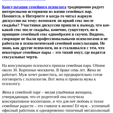
Консультация семейного психолога
традиционно радует
интересными историями из жизни семейных пар.
Помнится, в Интернете я когда-то читал жаркую
дискуссию на тему: возможен ли яркий секс после
свадьбы? Участники дискуссии пришли к выводу, что кое-
какой секс после свадьбы, конечно, существует, но в
принципе семейный секс однообразен и скучен. Видимо,
спорящие не были профессиональными психологами и не
работали в психологической семейной консультации. Не
знаю, как другие психологи, но я сталкивался с тем, что
некоторые семейные пары – это тихий омут, где водятся
сексуальные черти.
На консультацию психолога пришла семейная пара. Обоим
около 30. Коренные москвичи. В браке семь лет. Жена не
работает. Муж хочет развестись, но предварительно готов
поговорить с психологом. Вот жена и привела мужа к
психологу.
Жена в семейной паре – милая улыбчивая женщина,
утверждающая, что от родителей она получила
консервативное воспитание, и что для неё любовь и тихие
семейные радости – это главное в жизни! Её муж – успешный
офисный работник и одновременно типичный мегаполисный