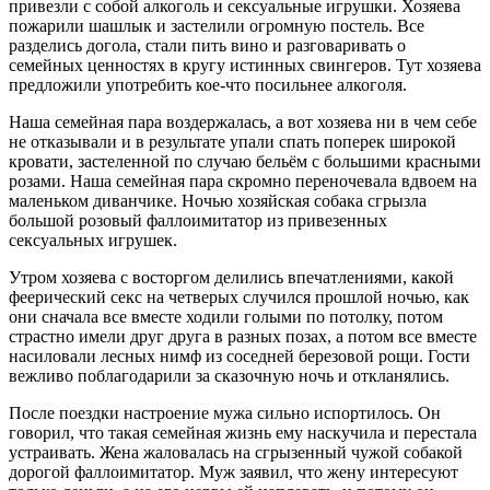
привезли с собой алкоголь и сексуальные игрушки. Хозяева
пожарили шашлык и застелили огромную постель. Все
разделись догола, стали пить вино и разговаривать о
семейных ценностях в кругу истинных свингеров. Тут хозяева
предложили употребить кое-что посильнее алкоголя.
Наша семейная пара воздержалась, а вот хозяева ни в чем себе
не отказывали и в результате упали спать поперек широкой
кровати, застеленной по случаю бельём с большими красными
розами. Наша семейная пара скромно переночевала вдвоем на
маленьком диванчике. Ночью хозяйская собака сгрызла
большой розовый фаллоимитатор из привезенных
сексуальных игрушек.
Утром хозяева с восторгом делились впечатлениями, какой
феерический секс на четверых случился прошлой ночью, как
они сначала все вместе ходили голыми по потолку, потом
страстно имели друг друга в разных позах, а потом все вместе
насиловали лесных нимф из соседней березовой рощи. Гости
вежливо поблагодарили за сказочную ночь и откланялись.
После поездки настроение мужа сильно испортилось. Он
говорил, что такая семейная жизнь ему наскучила и перестала
устраивать. Жена жаловалась на сгрызенный чужой собакой
дорогой фаллоимитатор. Муж заявил, что жену интересуют