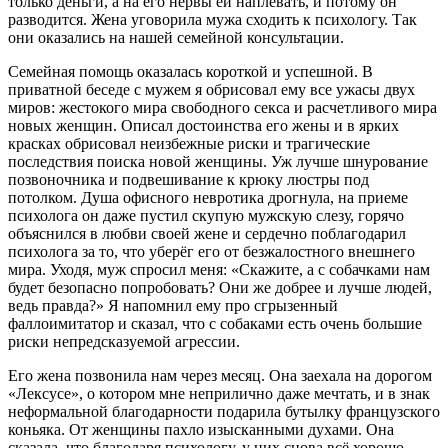
только деньги, а на его нервы ей наплевать, и потому он
разводится. Жена уговорила мужа сходить к психологу. Так
они оказались на нашей семейной консультации.
Семейная помощь оказалась короткой и успешной. В
приватной беседе с мужем я обрисовал ему все ужасы двух
миров: жестокого мира свободного секса и расчетливого мира
новых женщин. Описал достоинства его жены и в ярких
красках обрисовал неизбежные риски и трагические
последствия поиска новой женщины. Уж лучше шнурование
позвоночника и подвешивание к крюку люстры под
потолком. Душа офисного невротика дрогнула, на приеме
психолога он даже пустил скупую мужскую слезу, горячо
объяснился в любви своей жене и сердечно поблагодарил
психолога за то, что уберёг его от безжалостного внешнего
мира. Уходя, муж спросил меня: «Скажите, а с собачками нам
будет безопасно попробовать? Они же добрее и лучше людей,
ведь правда?» Я напомнил ему про сгрызенный
фаллоимитатор и сказал, что с собаками есть очень большие
риски непредсказуемой агрессии.
Его жена позвонила нам через месяц. Она заехала на дорогом
«Лексусе», о котором мне неприлично даже мечтать, и в знак
неформальной благодарности подарила бутылку французского
коньяка. От женщины пахло изысканными духами. Она
сказала, что благодаря психологу, у них снова всё хорошо.