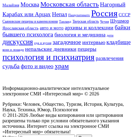
Московская область
Москва
Нагорный
Малайзия
Россия
Карабах или Арцах
Непал
СССР
Пашупатинатх
Шушмор
Сьяновские пещеры и каменоломни
Тверская область
Таиланд
Чечня
байки
архивы и коллекции
авто и мото
Ярославская область
бывшего психолога
биология и медицина
дети
дискуссия
загадочное
кладбище
интервью
еда и кухня
непальские дневники
пещеры
кони и лошади
психология и психиатрия
развлечения
храм
судьба
фото и видео
Информационно-аналитическое интеллектуальное
электронное СМИ «Интересный мир» ©
2026
Рубрики: Человек, Общество, Туризм, История, Культура,
Наука, Техника, Юмор, Психология
© 2011-2026 Любые виды копирования или цитирования
разрешены только при условии обязательного указания
источника. Интернет ссылка на электронное СМИ
«Интересный мир» обязательна!