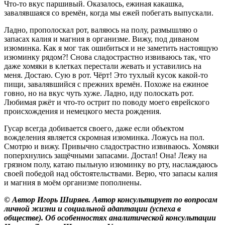
Что-то вкус паршивый. Оказалось, ежиная какашка,
завалявшаяся со времён, когда мы ежей побегать выпускали.
Ладно, прополоскал рот, валяюсь на полу, размышляю о
запасах калия и магния в организме. Вижу, под диваном
изюминка. Как я мог так ошибиться и не заметить настоящую
изюминку рядом?! Снова сладострастно извиваюсь так, что
даже хомяки в клетках перестали жевать и уставились на
меня. Достаю. Сую в рот. Чёрт! Это тухлый кусок какой-то
пищи, завалявшийся с прежних времён. Похоже на ежиное
говно, но на вкус чуть хуже. Ладно, иду полоскать рот.
Любимая ржёт и что-то острит по поводу моего еврейского
происхождения и немецкого места рождения.
Гусар всегда добивается своего, даже если объектом
вожделения является скромная изюминка. Ложусь на пол.
Смотрю и вижу. Привычно сладострастно извиваюсь. Хомяки
поперхнулись защёчными запасами. Достал! Она! Лежу на
грязном полу, катаю пыльную изюминку во рту, наслаждаюсь
своей победой над обстоятельствами. Верю, что запасы калия
и магния в моём организме пополнены.
© Автор Игорь Ширяев. Автор консультирует по вопросам
личной жизни и социальной адаптации (успеха в
обществе). Об особенностях аналитической консультации