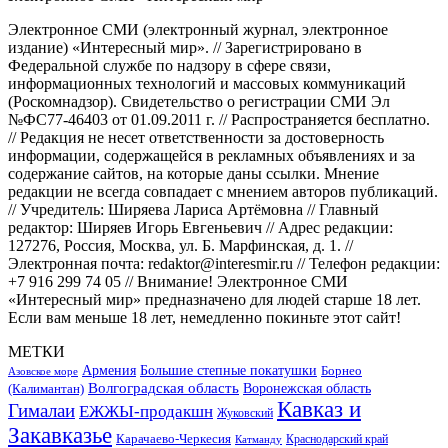
Электронное СМИ (электронный журнал, электронное
издание) «Интересный мир». // Зарегистрировано в
Федеральной службе по надзору в сфере связи,
информационных технологий и массовых коммуникаций
(Роскомнадзор). Свидетельство о регистрации СМИ Эл
№ФС77-46403 от 01.09.2011 г. // Распространяется бесплатно.
// Редакция не несет ответственности за достоверность
информации, содержащейся в рекламных объявлениях и за
содержание сайтов, на которые даны ссылки. Мнение
редакции не всегда совпадает с мнением авторов публикаций.
// Учредитель: Ширяева Лариса Артёмовна // Главный
редактор: Ширяев Игорь Евгеньевич // Адрес редакции:
127276, Россия, Москва, ул. Б. Марфинская, д. 1. //
Электронная почта: redaktor@interesmir.ru // Телефон редакции:
+7 916 299 74 05 // Внимание! Электронное СМИ
«Интересный мир» предназначено для людей старше 18 лет.
Если вам меньше 18 лет, немедленно покиньте этот сайт!
МЕТКИ
Большие степные покатушки
Армения
Борнео
Азовское море
Волгоградская область
Воронежская область
(Калимантан)
Кавказ и
Гималаи
ЕЖЖЫ-продакшн
Жуковский
Закавказье
Карачаево-Черкесия
Катманду
Краснодарский край