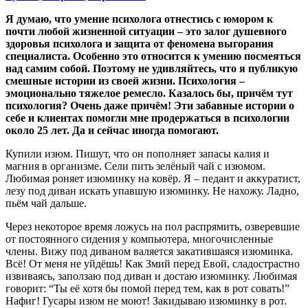
Я думаю, что умение психолога отнестись с юмором к
почти любой жизненной ситуации – это залог душевного
здоровья психолога и защита от феномена выгорания
специалиста. Особенно это относится к умению посмеяться
над самим собой. Поэтому не удивляйтесь, что я публикую
смешные истории из своей жизни. Психология –
эмоционально тяжелое ремесло. Казалось бы, причём тут
психология? Очень даже причём! Эти забавные истории о
себе и клиентах помогли мне продержаться в психологии
около 25 лет. Да и сейчас иногда помогают.
Купили изюм. Пишут, что он пополняет запасы калия и
магния в организме. Сели пить зелёный чай с изюмом.
Любимая роняет изюминку на ковёр. Я – педант и аккуратист,
лезу под диван искать упавшую изюминку. Не нахожу. Ладно,
пьём чай дальше.
Через некоторое время ложусь на пол распрямить, озверевшие
от постоянного сидения у компьютера, многочисленные
члены. Вижу под диваном валяется закатившаяся изюминка.
Всё! От меня не уйдёшь! Как Змий перед Евой, сладострастно
извиваясь, заползаю под диван и достаю изюминку. Любимая
говорит: “Ты её хотя бы помой перед тем, как в рот совать!”
Нафиг! Гусары изюм не моют! Закидываю изюминку в рот.