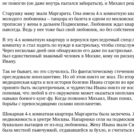
не помогли (он даже внутрь пытался забираться), и Михаил реш
Старушку маму звали Маргарита. Она имела 4-х комнатную кв
молодого любовника – танцора из балета в одном из московски
прописан у жены в дальнем Подмосковье. Любовник ждал кварт
навсегда. Ведь у нее тоже был свой любовник, но без собствен
В эту 4-х комнатную квартиру и вернулся преследуемый спец
комнатку и стал ходить по нужде в кастрюльку, чтобы спецслуж
Через несколько дней они обнаружили его даже по кастрюльке.
был единственный знакомый человек в Москве, кому он рискн
Ивану.
Так не бывает, но это случилось. По фантастическому стечени
преследовали инопланетяне. Но об этом никто не знал. По вто
медицинская карта и вся история болезни Ивана сгорели во вр
принято быть эксцентричным, и чудачества Ивана никто не во
понимая, что любой в его окружении может оказаться иноплане
навыки боевого кунг-фу. Когда позвонил Михаил, Иван понял, 
борьбы с превосходящими силами инопланетян.
Шикарная 4-х комнатная квартира Маргариты была засвечена. 
недвижимость в центре Москвы. Напарники сели на подмосков
буквально вытащив ее из-под любовника. Жену Ивана звали Све
была местной пьянчужкой, отдававшейся за бухло, и считаться с