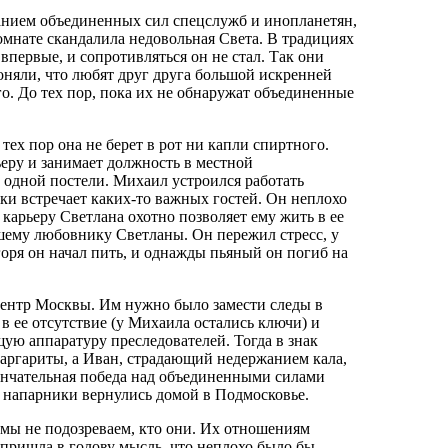
анием объединенных сил спецслужб и инопланетян,
комнате скандалила недовольная Света. В традициях
впервые, и сопротивляться он не стал. Так они
оняли, что любят друг друга большой искренней
о. До тех пор, пока их не обнаружат объединенные
 тех пор она не берет в рот ни капли спиртного.
ьеру и занимает должность в местной
 одной постели. Михаил устроился работать
ки встречает каких-то важных гостей. Он неплохо
я карьеру Светлана охотно позволяет ему жить в ее
ему любовнику Светланы. Он пережил стресс, у
горя он начал пить, и однажды пьяный он погиб на
центр Москвы. Им нужно было замести следы в
в ее отсутствие (у Михаила остались ключи) и
щую аппаратуру преследователей. Тогда в знак
аргариты, а Иван, страдающий недержанием кала,
окончательная победа над объединенными силами
 напарники вернулись домой в Подмосковье.
о мы не подозреваем, кто они. Их отношениям
 пришла в голову мысль, что неплохо было бы