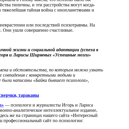
йства типичны, и эти расстройства могут когда-
и тяжелейшая тайная война с инопланетянами и
, неврастении или последствий психотравмы. На
ли. Они ушли совершенно счастливые.
ичной жизни и социальной адаптации (успеха в
Игоря и Ларисы Ширяевых «Успешные мозги»
Имена и обстоятельства, по которым можно узнать
е совпадения с конкретными людьми и
у были написаны «Байки бывшего психолога»,
 сверчки, тараканы
р»
— психологи и журналисты Игорь и Лариса
нно-аналитическое интеллектуальное издание,
Здесь же на страницах нашего сайта «Интересный
аш профессиональный сайт по психологии: