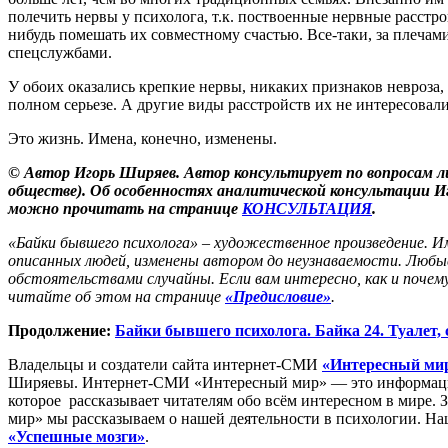
полечить нервы у психолога, т.к. поствоенные нервные расстро
нибудь помешать их совместному счастью. Все-таки, за плечам
спецслужбами.
У обоих оказались крепкие нервы, никаких признаков невроза
полном серьезе. А другие виды расстройств их не интересова
Это жизнь. Имена, конечно, изменены.
© Автор Игорь Ширяев. Автор консультирует по вопросам л
обществе). Об особенностях аналитической консультации 
можно прочитать на странице
КОНСУЛЬТАЦИЯ
.
«Байки бывшего психолога» – художественное произведение. 
описанных людей, изменены автором до неузнаваемости. Любы
обстоятельствами случайны. Если вам интересно, как и почем
читайте об этом на странице
«Предисловие»
.
Продолжение:
Байки бывшего психолога. Байка 24. Туалет,
Владельцы и создатели сайта интернет-СМИ
«Интересный ми
Ширяевы. Интернет-СМИ «Интересный мир» — это информацио
которое рассказывает читателям обо всём интересном в мире. 
мир» мы рассказываем о нашей деятельности в психологии. Н
«Успешные мозги»
.