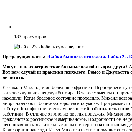
187
просмотров
Предыдущая часть:
«Байки бывшего психолога. Байка 22. 
Могут ли психиатрические больные полюбить друг друга? 
Вот вам случай из практики психолога. Ромео и Джульетт
не читать.
Его звали Михаил, и он болел шизофренией. Периодически у не
гонялись лучшие спецслужбы мира. В такие моменты он прятал
находили. Когда бредовое состояние проходило, Михаил возвр
не зря называют «болезнью королевских умов». Программист 
работу в Калифорнии, и его американский работодатель готов 
работника. В отличие от многих других приезжих, Михаил не
гражданство: российское и американское. Подробности он не ра
него появились значительные деньги и серьезная постоянная де
Калифорнии навсегда. И тут Михаила настигли лучшие спецсл