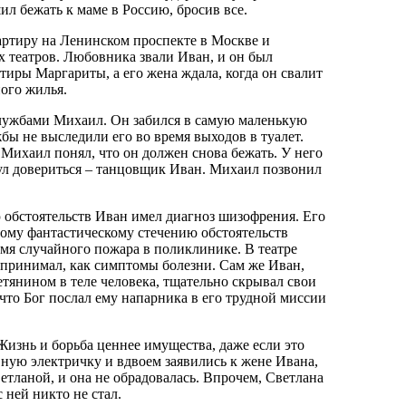
ил бежать к маме в Россию, бросив все.
артиру на Ленинском проспекте в Москве и
х театров. Любовника звали Иван, и он был
иры Маргариты, а его жена ждала, когда он свалит
ного жилья.
службами Михаил. Он забился в самую маленькую
бы не выследили его во время выходов в туалет.
 Михаил понял, что он должен снова бежать. У него
ул довериться – танцовщик Иван. Михаил позвонил
ю обстоятельств Иван имел диагноз шизофрения. Его
рому фантастическому стечению обстоятельств
емя случайного пожара в поликлинике. В театре
спринимал, как симптомы болезни. Сам же Иван,
тянином в теле человека, тщательно скрывал свои
что Бог послал ему напарника в его трудной миссии
Жизнь и борьба ценнее имущества, даже если это
ную электричку и вдвоем заявились к жене Ивана,
тланой, и она не обрадовалась. Впрочем, Светлана
 ней никто не стал.