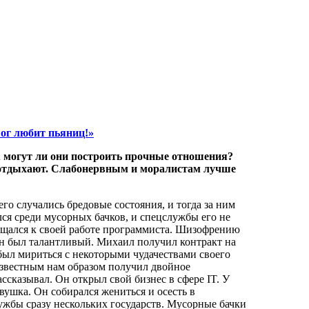
Бог любит пьяниц!»
А могут ли они построить прочные отношения?
а отдыхают. Слабонервным и моралистам лучше
го случались бредовые состояния, и тогда за ним
ся среди мусорных бачков, и спецслужбы его не
ащался к своей работе программиста. Шизофрению
он был талантливый. Михаил получил контракт на
был мириться с некоторыми чудачествами своего
известным нам образом получил двойное
ссказывал. Он открыл свой бизнес в сфере IT. У
вушка. Он собирался жениться и осесть в
ужбы сразу нескольких государств. Мусорные бачки