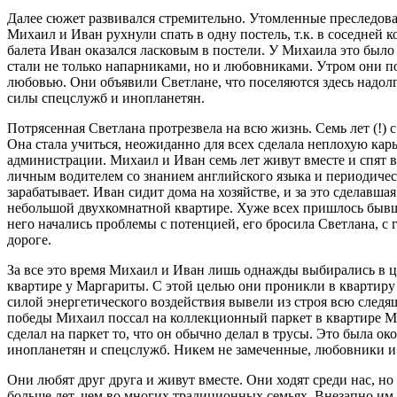
Далее сюжет развивался стремительно. Утомленные преследов
Михаил и Иван рухнули спать в одну постель, т.к. в соседней 
балета Иван оказался ласковым в постели. У Михаила это было 
стали не только напарниками, но и любовниками. Утром они п
любовью. Они объявили Светлане, что поселяются здесь надолг
силы спецслужб и инопланетян.
Потрясенная Светлана протрезвела на всю жизнь. Семь лет (!) с
Она стала учиться, неожиданно для всех сделала неплохую кар
администрации. Михаил и Иван семь лет живут вместе и спят в
личным водителем со знанием английского языка и периодичес
зарабатывает. Иван сидит дома на хозяйстве, и за это сделавша
небольшой двухкомнатной квартире. Хуже всех пришлось бывш
него начались проблемы с потенцией, его бросила Светлана, с 
дороге.
За все это время Михаил и Иван лишь однажды выбирались в 
квартире у Маргариты. С этой целью они проникли в квартиру 
силой энергетического воздействия вывели из строя всю следя
победы Михаил поссал на коллекционный паркет в квартире М
сделал на паркет то, что он обычно делал в трусы. Это была 
инопланетян и спецслужб. Никем не замеченные, любовники и
Они любят друг друга и живут вместе. Они ходят среди нас, н
больше лет, чем во многих традиционных семьях. Внезапно им