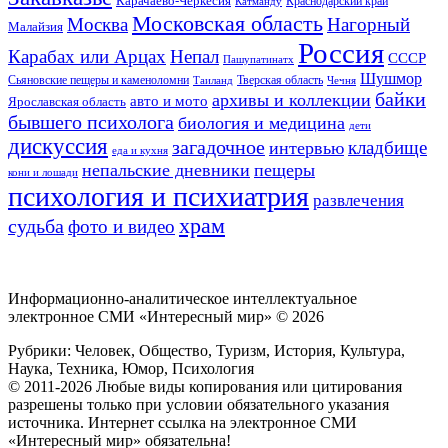
Карачаево-Черкесия
Катманду
Краснодарский край
Московская область
Москва
Нагорный
Малайзия
Россия
Карабах или Арцах
Непал
СССР
Пашупатинатх
Шушмор
Сьяновские пещеры и каменоломни
Тверская область
Таиланд
Чечня
байки
архивы и коллекции
авто и мото
Ярославская область
бывшего психолога
биология и медицина
дети
дискуссия
загадочное
кладбище
интервью
еда и кухня
непальские дневники
пещеры
кони и лошади
психология и психиатрия
развлечения
храм
судьба
фото и видео
Информационно-аналитическое интеллектуальное
электронное СМИ «Интересный мир» ©
2026
Рубрики: Человек, Общество, Туризм, История, Культура,
Наука, Техника, Юмор, Психология
© 2011-2026 Любые виды копирования или цитирования
разрешены только при условии обязательного указания
источника. Интернет ссылка на электронное СМИ
«Интересный мир» обязательна!