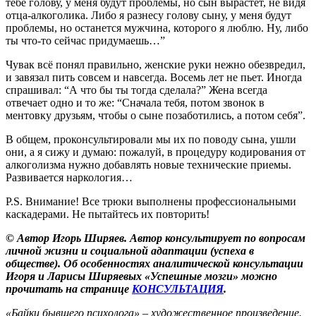
тебе голову, у меня будут проблемы, но сын вырастет, не видя
отца-алкоголика. Либо я разнесу голову сыну, у меня будут
проблемы, но останется мужчина, которого я люблю. Ну, либо
ты что-то сейчас придумаешь…”
Чувак всё понял правильно, женские руки нежно обезвредил,
и завязал пить совсем и навсегда. Восемь лет не пьет. Иногда
спрашивал: “А что бы ты тогда сделала?” Жена всегда
отвечает одно и то же: “Сначала тебя, потом звонок в
ментовку друзьям, чтобы о сыне позаботились, а потом себя”.
В общем, проконсультировали мы их по поводу сына, ушли
они, а я сижу и думаю: пожалуй, в процедуру кодирования от
алкоголизма нужно добавлять новые технические приемы.
Развивается наркология…
P.S. Внимание! Все трюки выполнены профессиональными
каскадерами. Не пытайтесь их повторить!
© Автор Игорь Ширяев. Автор консультирует по вопросам
личной жизни и социальной адаптации (успеха в
обществе). Об особенностях аналитической консультации
Игоря и Ларисы Ширяевых «Успешные мозги» можно
прочитать на странице
КОНСУЛЬТАЦИЯ
.
«Байки бывшего психолога» – художественное произведение.