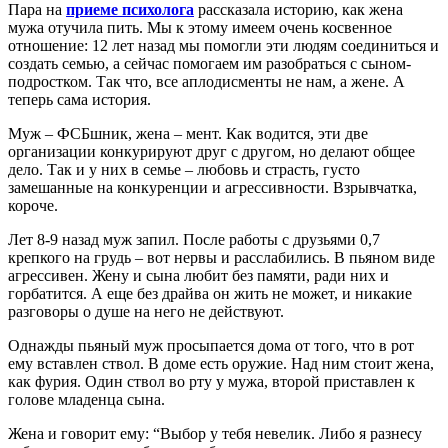
Пара на
приеме психолога
рассказала историю, как жена
мужа отучила пить. Мы к этому имеем очень косвенное
отношение: 12 лет назад мы помогли эти людям соединиться и
создать семью, а сейчас помогаем им разобраться с сыном-
подростком. Так что, все аплодисменты не нам, а жене. А
теперь сама история.
Муж – ФСБшник, жена – мент. Как водится, эти две
организации конкурируют друг с другом, но делают общее
дело. Так и у них в семье – любовь и страсть, густо
замешанные на конкуренции и агрессивности. Взрывчатка,
короче.
Лет 8-9 назад муж запил. После работы с друзьями 0,7
крепкого на грудь – вот нервы и расслабились. В пьяном виде
агрессивен. Жену и сына любит без памяти, ради них и
горбатится. А еще без драйва он жить не может, и никакие
разговоры о душе на него не действуют.
Однажды пьяный муж просыпается дома от того, что в рот
ему вставлен ствол. В доме есть оружие. Над ним стоит жена,
как фурия. Один ствол во рту у мужа, второй приставлен к
голове младенца сына.
Жена и говорит ему: “Выбор у тебя невелик. Либо я разнесу