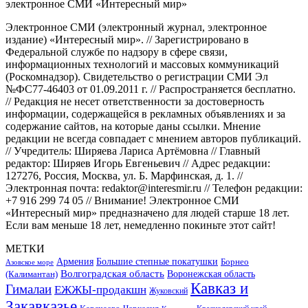
Электронное СМИ (электронный журнал, электронное
издание) «Интересный мир». // Зарегистрировано в
Федеральной службе по надзору в сфере связи,
информационных технологий и массовых коммуникаций
(Роскомнадзор). Свидетельство о регистрации СМИ Эл
№ФС77-46403 от 01.09.2011 г. // Распространяется бесплатно.
// Редакция не несет ответственности за достоверность
информации, содержащейся в рекламных объявлениях и за
содержание сайтов, на которые даны ссылки. Мнение
редакции не всегда совпадает с мнением авторов публикаций.
// Учредитель: Ширяева Лариса Артёмовна // Главный
редактор: Ширяев Игорь Евгеньевич // Адрес редакции:
127276, Россия, Москва, ул. Б. Марфинская, д. 1. //
Электронная почта: redaktor@interesmir.ru // Телефон редакции:
+7 916 299 74 05 // Внимание! Электронное СМИ
«Интересный мир» предназначено для людей старше 18 лет.
Если вам меньше 18 лет, немедленно покиньте этот сайт!
МЕТКИ
Большие степные покатушки
Армения
Борнео
Азовское море
Волгоградская область
Воронежская область
(Калимантан)
Кавказ и
Гималаи
ЕЖЖЫ-продакшн
Жуковский
Закавказье